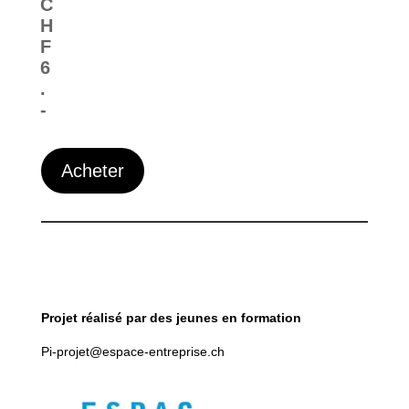
C
H
F
6
.
-
Acheter
Projet réalisé par des jeunes en formation
Pi-projet@espace-entreprise.ch