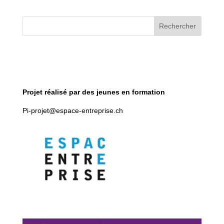
r
n
Rechercher
a
t
i
v
e
:
Projet réalisé par des jeunes en formation
Pi-projet@espace-entreprise.ch